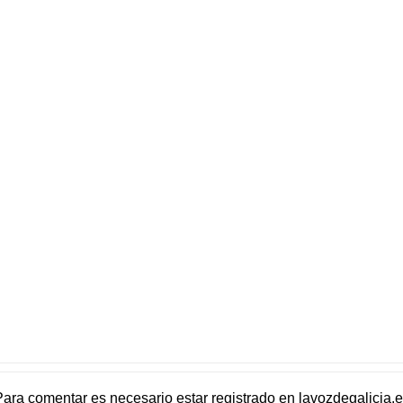
Para comentar es necesario
estar registrado
en
lavozdegalicia.