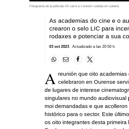
Fotograma de la película «O carro e o home» rodada en Lobeira
As academias do cine e o au
crearon o selo LIC para ince
rodaxes e potenciar a sua c
03 oct 2023
. Actualizado a las 20:50 h.
A
reunión que oito academias d
celebraron en Ourense servi
de lugares de interese cinematogr
singulares no mundo audiovisual po
moi demandadas e que acolleron u
histórico para o sector. Este últi
os oito integrantes desta primeir