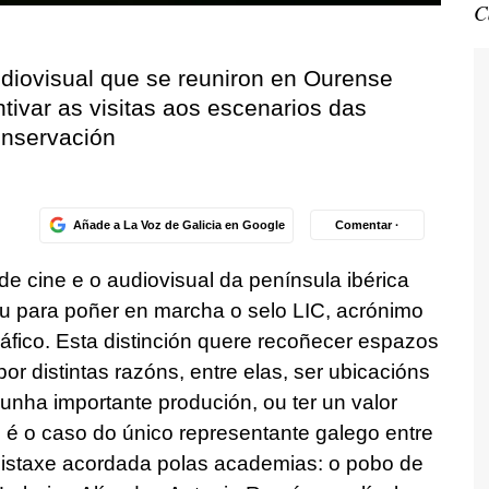
C
diovisual que se reuniron en Ourense
ntivar as visitas aos escenarios das
onservación
Añade a La Voz de Galicia en Google
Comentar ·
e cine e o audiovisual da península ibérica
u para poñer en marcha o selo LIC, acrónimo
áfico. Esta distinción quere recoñecer espazos
r distintas razóns, entre elas, ser ubicacións
nha importante produción, ou ter un valor
mo é o caso do único representante galego entre
a listaxe acordada polas academias: o pobo de