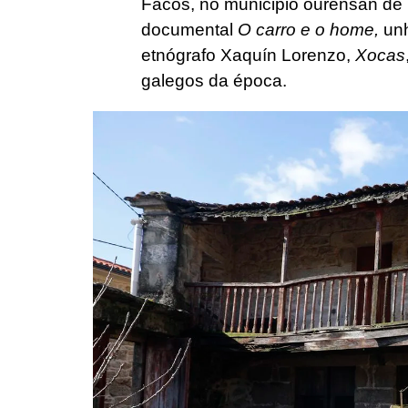
Facós, no municipio ourensán de 
documental
O carro e o home,
unh
etnógrafo Xaquín Lorenzo,
Xocas
galegos da época.