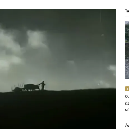
Ta
c
d
M
I