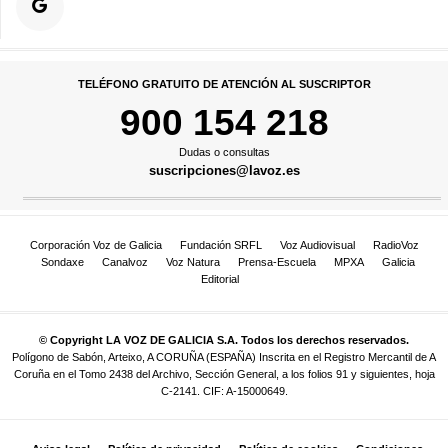
TELÉFONO GRATUITO DE ATENCIÓN AL SUSCRIPTOR
900 154 218
Dudas o consultas
suscripciones@lavoz.es
Corporación Voz de Galicia
Fundación SRFL
Voz Audiovisual
RadioVoz
Sondaxe
Canalvoz
Voz Natura
Prensa-Escuela
MPXA
Galicia
Editorial
© Copyright LA VOZ DE GALICIA S.A. Todos los derechos reservados.
Polígono de Sabón, Arteixo, A CORUÑA (ESPAÑA) Inscrita en el Registro Mercantil de A
Coruña en el Tomo 2438 del Archivo, Sección General, a los folios 91 y siguientes, hoja
C-2141. CIF: A-15000649.