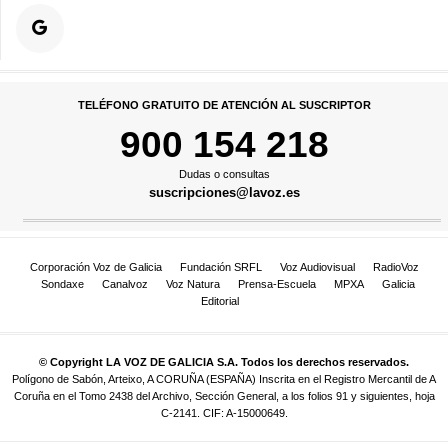
TELÉFONO GRATUITO DE ATENCIÓN AL SUSCRIPTOR
900 154 218
Dudas o consultas
suscripciones@lavoz.es
Corporación Voz de Galicia
Fundación SRFL
Voz Audiovisual
RadioVoz
Sondaxe
Canalvoz
Voz Natura
Prensa-Escuela
MPXA
Galicia
Editorial
© Copyright LA VOZ DE GALICIA S.A. Todos los derechos reservados.
Polígono de Sabón, Arteixo, A CORUÑA (ESPAÑA) Inscrita en el Registro Mercantil de A
Coruña en el Tomo 2438 del Archivo, Sección General, a los folios 91 y siguientes, hoja
C-2141. CIF: A-15000649.