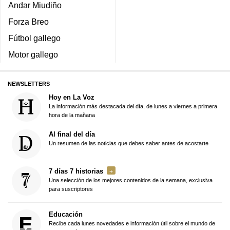
Andar Miudiño
Forza Breo
Fútbol gallego
Motor gallego
NEWSLETTERS
Hoy en La Voz
La información más destacada del día, de lunes a viernes a primera
hora de la mañana
Al final del día
Un resumen de las noticias que debes saber antes de acostarte
7 días 7 historias
Una selección de los mejores contenidos de la semana, exclusiva
para suscriptores
Educación
Recibe cada lunes novedades e información útil sobre el mundo de