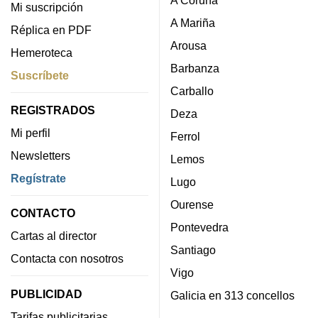
A Coruña
Mi suscripción
A Mariña
Réplica en PDF
Arousa
Hemeroteca
Barbanza
Suscríbete
Carballo
REGISTRADOS
Deza
Mi perfil
Ferrol
Newsletters
Lemos
Regístrate
Lugo
Ourense
CONTACTO
Pontevedra
Cartas al director
Santiago
Contacta con nosotros
Vigo
PUBLICIDAD
Galicia en 313 concellos
Tarifas publicitarias