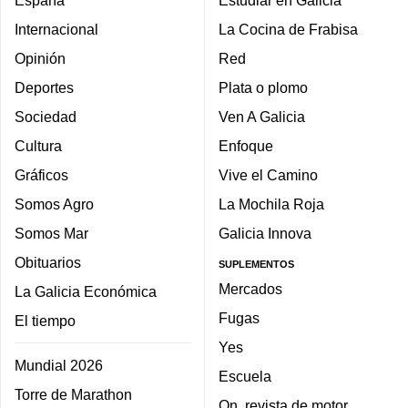
Internacional
La Cocina de Frabisa
Opinión
Red
Deportes
Plata o plomo
Sociedad
Ven A Galicia
Cultura
Enfoque
Gráficos
Vive el Camino
Somos Agro
La Mochila Roja
Somos Mar
Galicia Innova
Obituarios
SUPLEMENTOS
Mercados
La Galicia Económica
Fugas
El tiempo
Yes
Mundial 2026
Escuela
Torre de Marathon
On, revista de motor