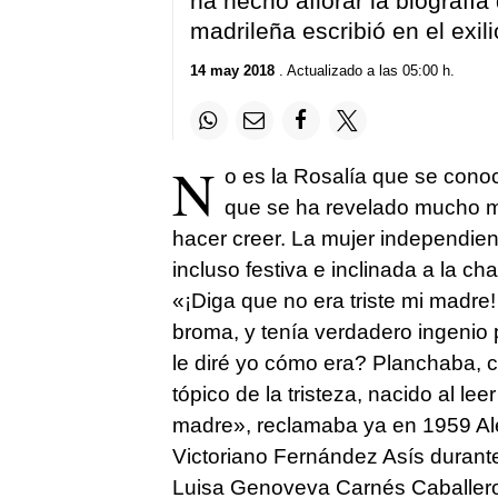
ha hecho aflorar la biografía
madrileña escribió en el exi
14 may 2018
. Actualizado a las 05:00 h.
N
o es la Rosalía que se cono
que se ha revelado mucho m
hacer creer. La mujer independient
incluso festiva e inclinada a la c
«¡Diga que no era triste mi madre
broma, y tenía verdadero ingenio p
le diré yo cómo era? Planchaba, c
tópico de la tristeza, nacido al l
madre», reclamaba ya en 1959 Ale
Victoriano Fernández Asís durante
Luisa Genoveva Carnés Caballero