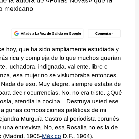
 de la autora de «Follas Novas» que la
lio mexicano
Añade a La Voz de Galicia en Google
Comentar ·
ce hoy, que ha sido ampliamente estudiada y
ás rica y compleja de lo que muchos querían
e, luchadora, indignada, valiente, libre e
hanza, esa mujer no se vislumbraba entonces.
! Nada de eso. Muy alegre, siempre estaba de
ara decir ocurrencias. No, no era triste. ¿Qué
osía, atendía la cocina... Destruya usted ese
eer algunas composiciones patéticas de mi
jandra Murguía Castro al periodista coruñés
 una entrevista. No, esa Rosalía no es la de
 (Madrid, 1905-
México
D.F., 1964).