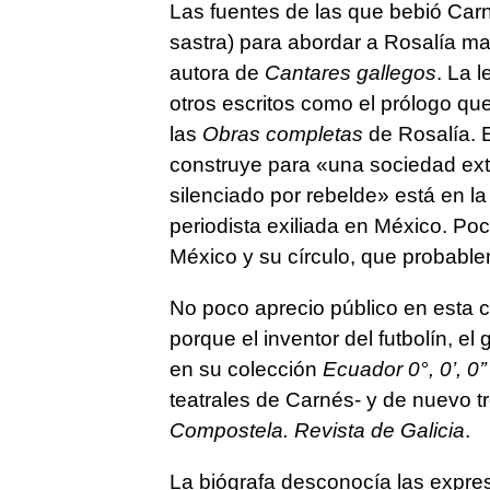
Las fuentes de las que bebió Carné
sastra) para abordar a Rosalía m
autora de
Cantares gallegos
. La l
otros escritos como el prólogo qu
las
Obras completas
de Rosalía. 
construye para «una sociedad ex
silenciado por rebelde» está en la
periodista exiliada en México. Poc
México y su círculo, que probableme
No poco aprecio público en esta co
porque el inventor del futbolín, el 
en su colección
Ecuador 0
°
, 0’, 0’
teatrales de Carnés- y de nuevo 
Compostela. Revista de Galicia
.
La biógrafa desconocía las expre