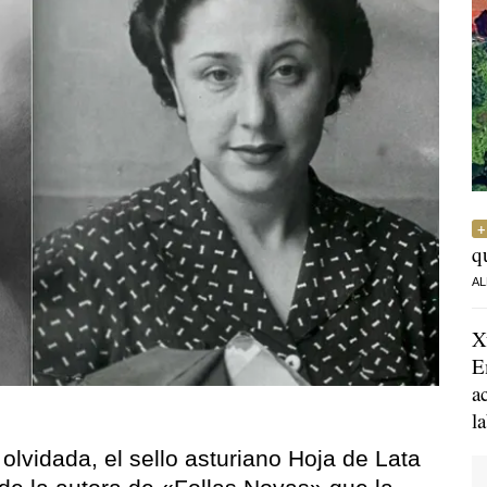
q
AL
X
E
a
l
 olvidada, el sello asturiano Hoja de Lata