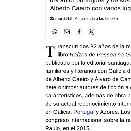
del autor portugués y de su
seconds
Volume
Alberto Caeiro con varios lug
90%
25 mar 2018
. Actualizado a las 05:00 h.
T
ranscurridos 82 años de la 
libro
Raízes de Pessoa na Ga
publicado por la editorial santiagu
familiares y literarios con Galicia
de Alberto Caeiro y Álvaro de Ca
heterónimos: autores de ficción a
característicos, además de obra p
de su actual reconocimiento intern
en Galicia,
Portugal
y Azores. Los 
congreso internacional sobre la r
Paulo, en el 2015.