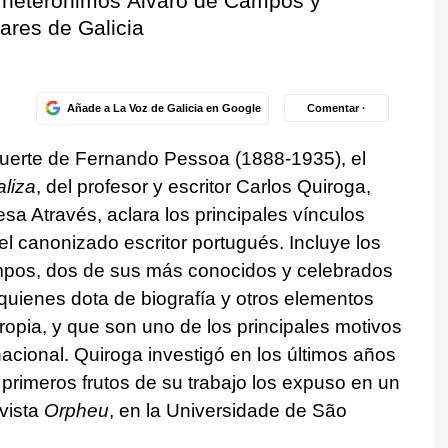
s heterónimos Álvaro de Campos y
ares de Galicia
Añade a La Voz de Galicia en Google
Comentar ·
muerte de Fernando Pessoa (1888-1935), el
liza
, del profesor y escritor Carlos Quiroga,
esa Através, aclara los principales vínculos
 del canonizado escritor portugués. Incluye los
mpos, dos de sus más conocidos y celebrados
 quienes dota de biografía y otros elementos
ropia, y que son uno de los principales motivos
acional. Quiroga investigó en los últimos años
primeros frutos de su trabajo los expuso en un
evista
Orpheu
, en la Universidade de São