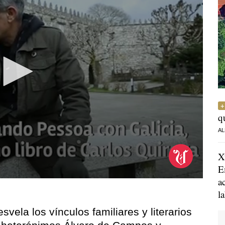
q
AL
X
E
a
l
svela los vínculos familiares y literarios