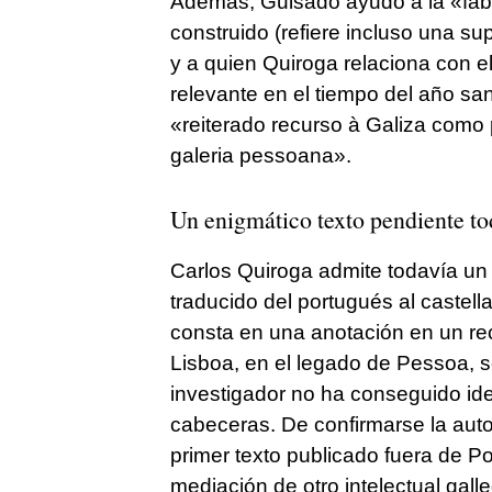
Además, Guisado ayudó a la «fab
construido (refiere incluso una sup
y a quien Quiroga relaciona con 
relevante en el tiempo del año san
«reiterado recurso à Galiza como pa
galeria pessoana».
Un enigmático texto pendiente to
Carlos Quiroga admite todavía un 
traducido del portugués al castel
consta en una anotación en un re
Lisboa, en el legado de Pessoa, s
investigador no ha conseguido ide
cabeceras. De confirmarse la autor
primer texto publicado fuera de Po
mediación de otro intelectual gall