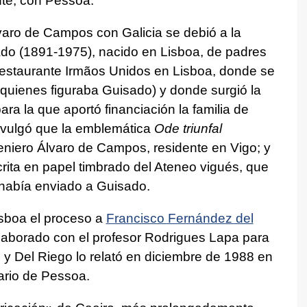
te, con Pessoa.
lvaro de Campos con Galicia se debió a la
do (1891-1975), nacido en Lisboa, de padres
 restaurante Irmãos Unidos en Lisboa, donde se
quienes figuraba Guisado) y donde surgió la
para la que aportó financiación la familia de
ivulgó que la emblemática
Ode triunfal
geniero Álvaro de Campos, residente en Vigo; y
crita en papel timbrado del Ateneo vigués, que
había enviado a Guisado.
isboa el proceso a
Francisco Fernández del
laborado con el profesor Rodrigues Lapa para
 y Del Riego lo relató en diciembre de 1988 en
ario de Pessoa.