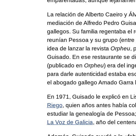
emparentadas, aunque lejanamen
La relación de Alberto Caeiro y Á
mediación de Alfredo Pedro Guisa
gallegos. Su familia regentaba el
reunían Pessoa y su grupo (entre 
idea de lanzar la revista
Orpheu
, 
Guisado. En ese restaurante se d
(publicado en
Orpheu
) era del in
para darle autenticidad estaba es
el abogado gallego Amado Garra 
En 1971, Guisado le explicó en L
Riego
, quien años antes había co
estudiar la genealogía de Pessoa;
La Voz de Galicia
, año del centen