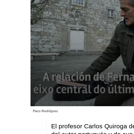
0
Paco Rodríguez
seconds
of
8
El profesor Carlos Quiroga de
minutes,
35