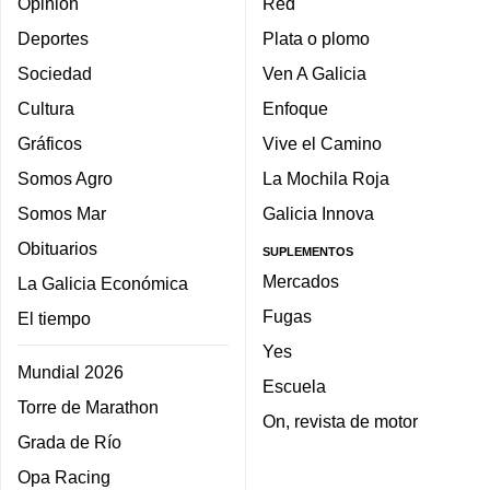
Opinión
Red
Deportes
Plata o plomo
Sociedad
Ven A Galicia
Cultura
Enfoque
Gráficos
Vive el Camino
Somos Agro
La Mochila Roja
Somos Mar
Galicia Innova
Obituarios
SUPLEMENTOS
Mercados
La Galicia Económica
Fugas
El tiempo
Yes
Mundial 2026
Escuela
Torre de Marathon
On, revista de motor
Grada de Río
Opa Racing