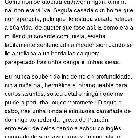
Como non se atopara cadáver ningún, a miña
nai non era viúva. Seguía casada cun home que
non aparecía, polo que lle estaba vetado refacer
a súa vida, de querer que fose así. E como era a
muller dun covarde comunista, estaba
tacitamente sentenciada á indefensión cando se
lle antollaba a un bardallas calquera,
parapetado tras unha canga e unhas setas.
Eu nunca souben do incidente en profundidade,
nin a miña nai, hermética e infranqueable para
certos asuntos, soltou detalle ningún que me
puidera perturbar ou comprometer. Disque o
cabo, tras unha longa e infrutuosa camiñada de
domingo ao redor da igrexa de Panxón,
entoleceu de celos cando a achou co inglés
compartindo sorrisos a través da cancela, e