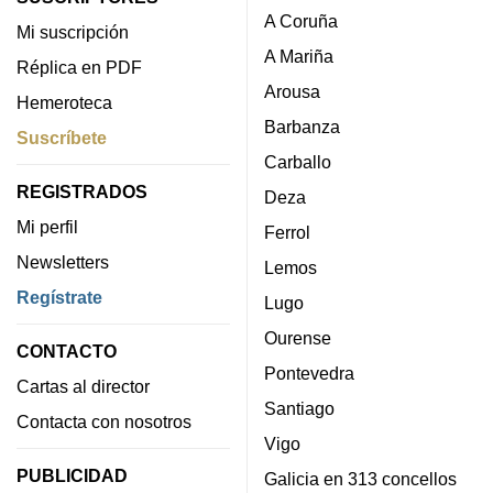
A Coruña
Mi suscripción
A Mariña
Réplica en PDF
Arousa
Hemeroteca
Barbanza
Suscríbete
Carballo
REGISTRADOS
Deza
Mi perfil
Ferrol
Newsletters
Lemos
Regístrate
Lugo
Ourense
CONTACTO
Pontevedra
Cartas al director
Santiago
Contacta con nosotros
Vigo
PUBLICIDAD
Galicia en 313 concellos