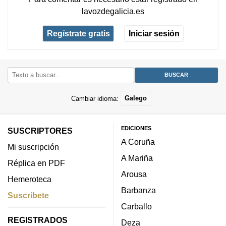
lavozdegalicia.es
Regístrate gratis
Iniciar sesión
Cambiar idioma:
Galego
EDICIONES
SUSCRIPTORES
A Coruña
Mi suscripción
A Mariña
Réplica en PDF
Arousa
Hemeroteca
Barbanza
Suscríbete
Carballo
REGISTRADOS
Deza