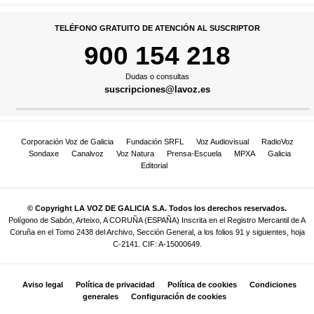
TELÉFONO GRATUITO DE ATENCIÓN AL SUSCRIPTOR
900 154 218
Dudas o consultas
suscripciones@lavoz.es
Corporación Voz de Galicia
Fundación SRFL
Voz Audiovisual
RadioVoz
Sondaxe
Canalvoz
Voz Natura
Prensa-Escuela
MPXA
Galicia
Editorial
© Copyright LA VOZ DE GALICIA S.A. Todos los derechos reservados.
Polígono de Sabón, Arteixo, A CORUÑA (ESPAÑA) Inscrita en el Registro Mercantil de A
Coruña en el Tomo 2438 del Archivo, Sección General, a los folios 91 y siguientes, hoja
C-2141. CIF: A-15000649.
Aviso legal
Política de privacidad
Política de cookies
Condiciones
generales
Configuración de cookies