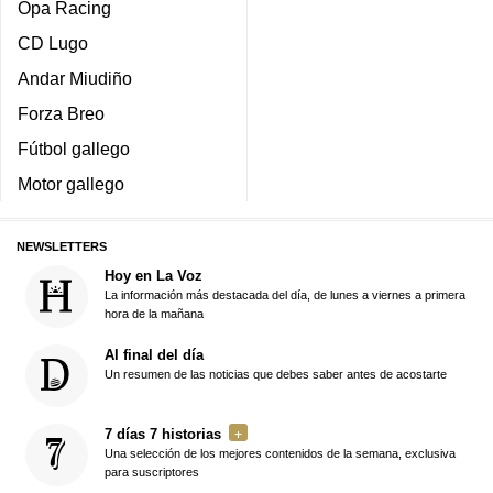
Opa Racing
CD Lugo
Andar Miudiño
Forza Breo
Fútbol gallego
Motor gallego
NEWSLETTERS
Hoy en La Voz
La información más destacada del día, de lunes a viernes a primera
hora de la mañana
Al final del día
Un resumen de las noticias que debes saber antes de acostarte
7 días 7 historias
Una selección de los mejores contenidos de la semana, exclusiva
para suscriptores