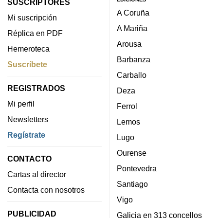
SUSCRIPTORES
A Coruña
Mi suscripción
A Mariña
Réplica en PDF
Arousa
Hemeroteca
Barbanza
Suscríbete
Carballo
REGISTRADOS
Deza
Mi perfil
Ferrol
Newsletters
Lemos
Regístrate
Lugo
Ourense
CONTACTO
Pontevedra
Cartas al director
Santiago
Contacta con nosotros
Vigo
PUBLICIDAD
Galicia en 313 concellos