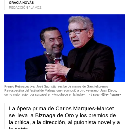
GRACIA NOVÁS
REDACCIÓN / LA VOZ
Premio Retrospectiva
. José Sacristán recibe de manos de Garci el premio
Retrospectiva del festival de Málaga, que reconoció a otro veterano, Juan Diego,
como mejor actor por su papel en «Anochece en la India».
< / span>
Efe< / span>
La ópera prima de Carlos Marques-Marcet
se lleva la Biznaga de Oro y los premios de
la crítica, a la dirección, al guionista novel y a