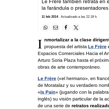
Le Frère también retrata en 
la farándula o presentadores
11 feb 2014
. Actualizado a las 22:18 h.
I
nmortalizar a la clase dirige
propuesta del artista
Le Frère
Espacios Comerciales Hacia el Ar
Arturo Soria Plaza hasta el próxi
obras de arte contemporáneo.
Le Frère
(«el hermano», en francés
de Moratalaz y su verdadero nombr
«
Is Pain
» (jugando con la palabra
inglés) su visión particular de la ac
de una serie de
retratos realizad