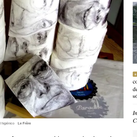
c
d
M
I
C
l higiénico
Le Frère