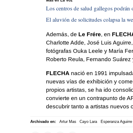
Más en La Voz
Los centros de salud gallegos podrán of
El aluvión de solicitudes colapsa la we
Además, de
Le Frére
, en
FLECH
Charlotte Adde, José Luis Aguirre
fotógrafas Ouka Leele y María Fer
Roberto Reula, Fernando Suárez y
FLECHA
nació en 1991 impulsada
nuevas vías de exhibición y comer
propios artistas, se ha ido consol
convierte en un contrapunto de A
descubrir tanto a artistas nuevos
Archivado en:
Artur Mas
Cayo Lara
Esperanza Aguirre