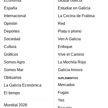
Economía
Global Galicia
España
Estudiar en Galicia
Internacional
La Cocina de Frabisa
Opinión
Red
Deportes
Plata o plomo
Sociedad
Ven A Galicia
Cultura
Enfoque
Gráficos
Vive el Camino
Somos Agro
La Mochila Roja
Somos Mar
Galicia Innova
Obituarios
SUPLEMENTOS
Mercados
La Galicia Económica
Fugas
El tiempo
Yes
Mundial 2026
Escuela