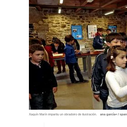
Xaquín Marín impartiu un obradoiro de ilustración.
ana garcía< / spa