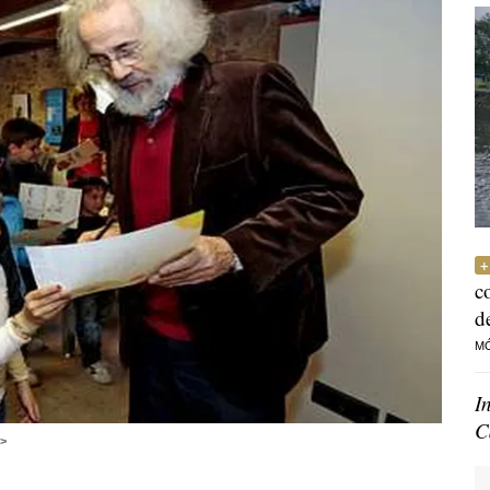
c
d
M
I
C
n>