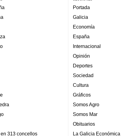
ña
Portada
ña
Galicia
Economía
za
España
lo
Internacional
Opinión
Deportes
Sociedad
Cultura
e
Gráficos
edra
Somos Agro
go
Somos Mar
Obituarios
 en 313 concellos
La Galicia Económica