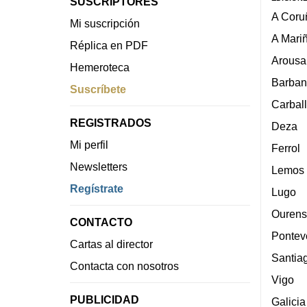
SUSCRIPTORES
A Coru
Mi suscripción
A Mari
Réplica en PDF
Arousa
Hemeroteca
Barban
Suscríbete
Carbal
REGISTRADOS
Deza
Mi perfil
Ferrol
Newsletters
Lemos
Regístrate
Lugo
Ourens
CONTACTO
Pontev
Cartas al director
Santia
Contacta con nosotros
Vigo
PUBLICIDAD
Galicia