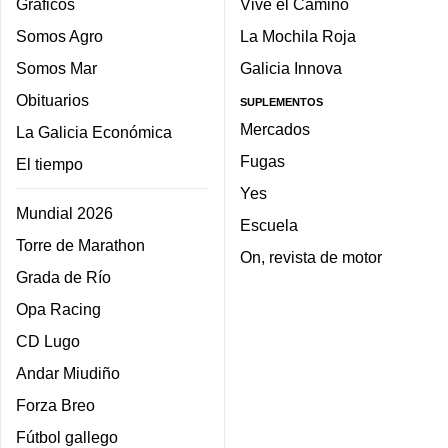
Gráficos
Vive el Camino
Somos Agro
La Mochila Roja
Somos Mar
Galicia Innova
Obituarios
SUPLEMENTOS
Mercados
La Galicia Económica
Fugas
El tiempo
Yes
Mundial 2026
Escuela
Torre de Marathon
On, revista de motor
Grada de Río
Opa Racing
CD Lugo
Andar Miudiño
Forza Breo
Fútbol gallego