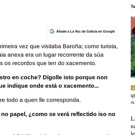
Ta
Añade a La Voz de Galicia en Google
rimeira vez que visitaba Baroña; como turista,
ia anexa era un lugar recorrente da súa
s os recordos que ten do xacemento.
stro en coche? Dígolle isto porque non
que indique onde está o xacemento...
q
re todo a quen lle corresponda.
AL
no papel, ¿como se verá reflectido iso no
L
n
l