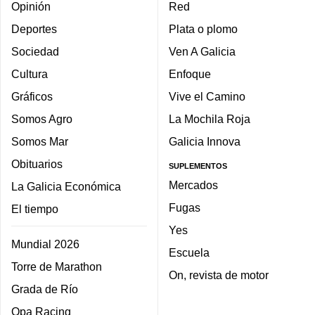
Opinión
Red
Deportes
Plata o plomo
Sociedad
Ven A Galicia
Cultura
Enfoque
Gráficos
Vive el Camino
Somos Agro
La Mochila Roja
Somos Mar
Galicia Innova
Obituarios
SUPLEMENTOS
Mercados
La Galicia Económica
Fugas
El tiempo
Yes
Mundial 2026
Escuela
Torre de Marathon
On, revista de motor
Grada de Río
Opa Racing