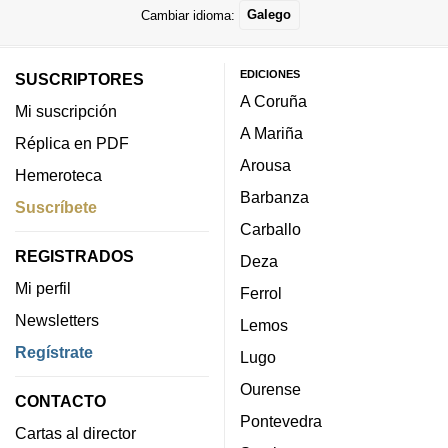
Cambiar idioma:
Galego
EDICIONES
SUSCRIPTORES
A Coruña
Mi suscripción
A Mariña
Réplica en PDF
Arousa
Hemeroteca
Barbanza
Suscríbete
Carballo
REGISTRADOS
Deza
Mi perfil
Ferrol
Newsletters
Lemos
Regístrate
Lugo
Ourense
CONTACTO
Pontevedra
Cartas al director