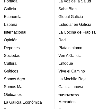
Portada
La Voz de la Salud
Galicia
Sabe Bien
Economía
Global Galicia
España
Estudiar en Galicia
Internacional
La Cocina de Frabisa
Opinión
Red
Deportes
Plata o plomo
Sociedad
Ven A Galicia
Cultura
Enfoque
Gráficos
Vive el Camino
Somos Agro
La Mochila Roja
Somos Mar
Galicia Innova
Obituarios
SUPLEMENTOS
Mercados
La Galicia Económica