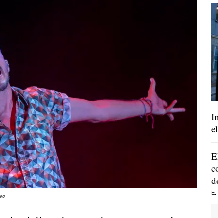
I
e
E
c
d
E.
ez