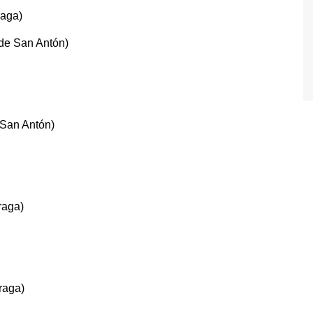
raga)
o de San Antón)
e San Antón)
raga)
raga)