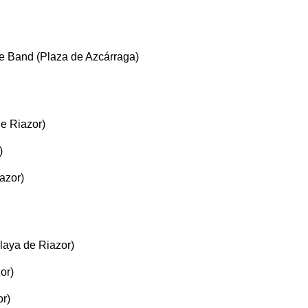
ve Band (Plaza de Azcárraga)
de Riazor)
)
iazor)
Playa de Riazor)
or)
or)