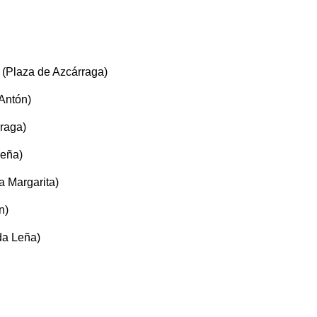
 (Plaza de Azcárraga)
 Antón)
rraga)
Leña)
 Margarita)
n)
da Leña)