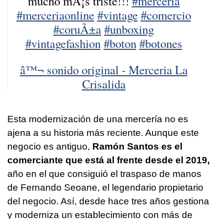
mucho mÃ¡s triste!!!
#merceria
#merceriaonline
#vintage
#comercio
#coruÃ±a
#unboxing
#vintagefashion
#boton
#botones
â™¬ sonido original - Merceria La
Crisalida
Esta modernización de una mercería no es
ajena a su historia más reciente. Aunque este
negocio es antiguo,
Ramón Santos es el
comerciante que está al frente desde el 2019,
año en el que consiguió el traspaso de manos
de Fernando Seoane, el legendario propietario
del negocio. Así, desde hace tres años gestiona
y moderniza un establecimiento con más de