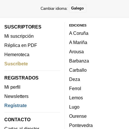
Cambiar idioma:
Galego
EDICIONES
SUSCRIPTORES
A Coruña
Mi suscripción
A Mariña
Réplica en PDF
Arousa
Hemeroteca
Barbanza
Suscríbete
Carballo
REGISTRADOS
Deza
Mi perfil
Ferrol
Newsletters
Lemos
Regístrate
Lugo
Ourense
CONTACTO
Pontevedra
Cartas al director