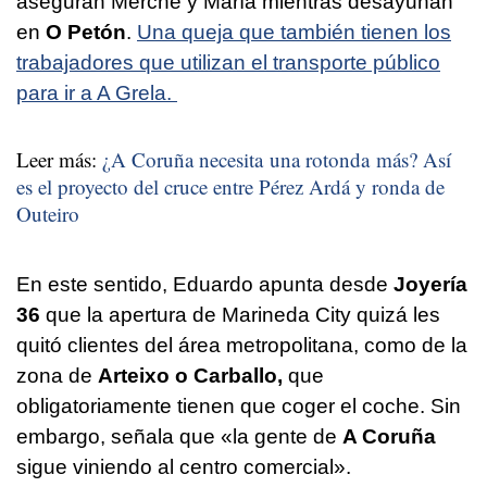
aseguran Merche y María mientras desayunan
en
O Petón
.
Una queja que también tienen los
trabajadores que utilizan el transporte público
para ir a A Grela.
Leer más:
¿A Coruña necesita una rotonda más? Así
es el proyecto del cruce entre Pérez Ardá y ronda de
Outeiro
En este sentido, Eduardo apunta desde
Joyería
36
que la apertura de Marineda City quizá les
quitó clientes del área metropolitana, como de la
zona de
Arteixo o Carballo,
que
obligatoriamente tienen que coger el coche. Sin
embargo, señala que «la gente de
A Coruña
sigue viniendo al centro comercial».