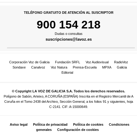
TELÉFONO GRATUITO DE ATENCIÓN AL SUSCRIPTOR
900 154 218
Dudas o consultas
suscripciones@lavoz.es
Corporación Voz de Galicia
Fundación SRFL
Voz Audiovisual
RadioVoz
Sondaxe
Canalvoz
Voz Natura
Prensa-Escuela
MPXA
Galicia
Editorial
© Copyright LA VOZ DE GALICIA S.A. Todos los derechos reservados.
Polígono de Sabón, Arteixo, A CORUÑA (ESPAÑA) Inscrita en el Registro Mercantil de A
Coruña en el Tomo 2438 del Archivo, Sección General, a los folios 91 y siguientes, hoja
C-2141. CIF: A-15000649.
Aviso legal
Política de privacidad
Política de cookies
Condiciones
generales
Configuración de cookies