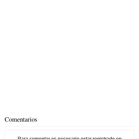
Comentarios
Para comentar es necesario
estar registrado
en