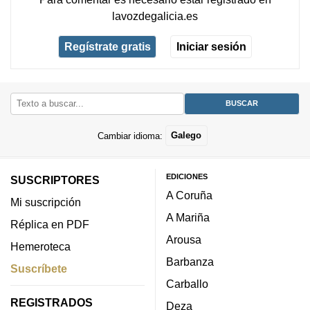
lavozdegalicia.es
Regístrate gratis
Iniciar sesión
Cambiar idioma:
Galego
EDICIONES
SUSCRIPTORES
A Coruña
Mi suscripción
A Mariña
Réplica en PDF
Arousa
Hemeroteca
Barbanza
Suscríbete
Carballo
REGISTRADOS
Deza