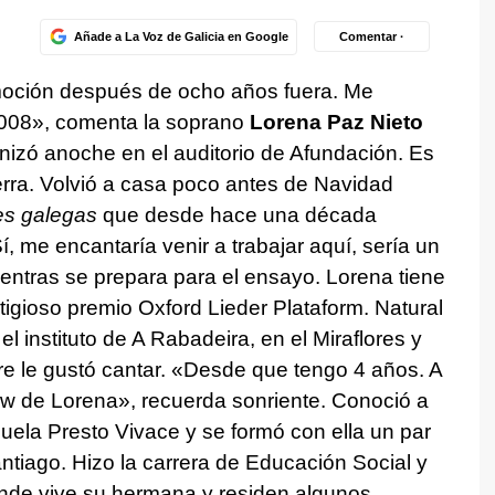
Añade a La Voz de Galicia en Google
Comentar ·
oción después de ocho años fuera. Me
2008», comenta la soprano
Lorena Paz Nieto
onizó anoche en el auditorio de Afundación. Es
ierra. Volvió a casa poco antes de Navidad
es galegas
que desde hace una década
 me encantaría venir a trabajar aquí, sería un
entras se prepara para el ensayo. Lorena tiene
igioso premio Oxford Lieder Plataform. Natural
el instituto de A Rabadeira, en el Miraflores y
pre le gustó cantar. «Desde que tengo 4 años. A
w de Lorena», recuerda sonriente. Conoció a
uela Presto Vivace y se formó con ella un par
ntiago. Hizo la carrera de Educación Social y
donde vive su hermana y residen algunos