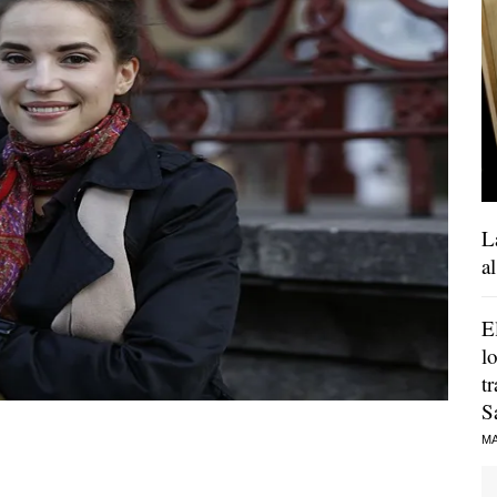
L
a
E
l
t
S
MA