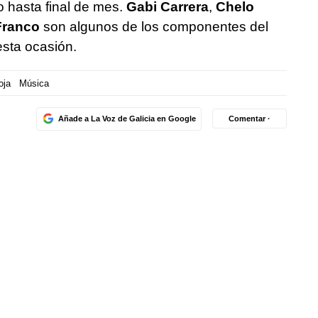
o hasta final de mes.
Gabi Carrera
,
Chelo
Franco
son algunos de los componentes del
esta ocasión.
oja
Música
Añade a La Voz de Galicia en Google
Comentar ·