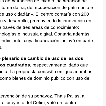
ría de
«atracción de talento, de xeración de
torna da ría, de recuperación de patrimonio e
 de uso cidadán
». El centro contaría con 200
ón y desarrollo, promoviendo la innovación en
a través de tres áreas de conocimiento:
ologías e industria digital. Contaría además
ndimiento, cuya financiación incluyó en parte
s.
e plenario de cambio de uso de las dos
ros cuadrados,
respectivamente, dado que
stinta. La propuesta consistía en igualar ambas
s como bienes de dominio público con uso de
ntervención de su portavoz, Thais Pallas, a
» el proyecto del Cetim, votó en contra