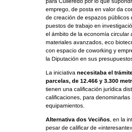
para Culleredo por lo que supond
emprego, de posta en valor da con
de creación de espazos públicos
puestos de trabajo en investigaci
el ámbito de la economía circular 
materiales avanzados, eco biotecn
con espacio de coworking y empre
la Diputación en sus presupuesto
La iniciativa
necesitaba el trámit
parcelas, de 12.466 y 3.300 met
tienen una calificación jurídica di
calificaciones, para denominarla
equipamientos.
Alternativa dos Veciños
, en la i
pesar de calificar de «interesante