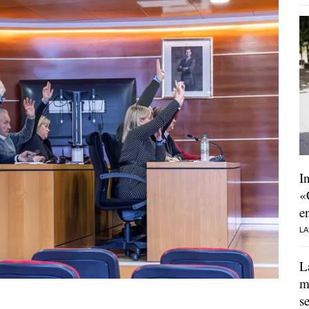
I
«
e
LA
L
m
s