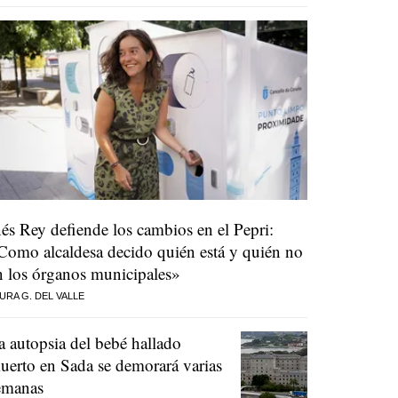
nés Rey defiende los cambios en el Pepri:
Como alcaldesa decido quién está y quién no
n los órganos municipales»
URA G. DEL VALLE
a autopsia del bebé hallado
uerto en Sada se demorará varias
emanas