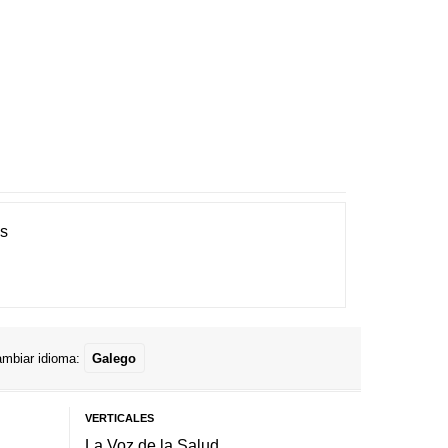
es
mbiar idioma:
Galego
VERTICALES
La Voz de la Salud