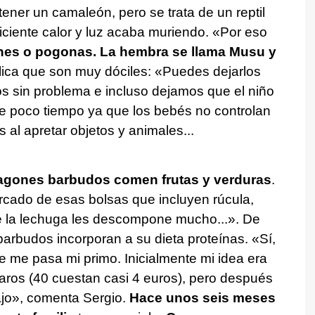
ener un camaleón, pero se trata de un reptil
iciente calor y luz acaba muriendo. «Por eso
es o pogonas. La hembra se llama Musu y
lica que son muy dóciles: «Puedes dejarlos
mos sin problema e incluso dejamos que el niño
te poco tiempo ya que los bebés no controlan
 al apretar objetos y animales...
agones barbudos comen frutas y verduras
.
cado de esas bolsas que incluyen rúcula,
ue la lechuga les descompone mucho...». De
arbudos incorporan a su dieta proteínas. «Sí,
e me pasa mi primo. Inicialmente mi idea era
caros (40 cuestan casi 4 euros), pero después
ajo», comenta Sergio.
Hace unos seis meses