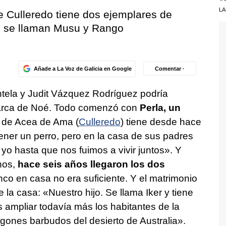
LA
e Culleredo tiene dos ejemplares de
 se llaman Musu y Rango
Añade a La Voz de Galicia en Google
Comentar ·
ntela y Judit Vázquez Rodríguez podría
 arca de Noé. Todo comenzó con
Perla, un
 de Acea de Ama (
Culleredo
) tiene desde hace
ener un perro, pero en la casa de sus padres
 yo hasta que nos fuimos a vivir juntos». Y
hos,
hace seis años llegaron los dos
nco en casa no era suficiente. Y el matrimonio
e la casa: «Nuestro hijo. Se llama Iker y tiene
 ampliar todavía más los habitantes de la
ones barbudos del desierto de Australia».