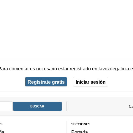
Para comentar es necesario
estar registrado
en
lavozdegalicia.
Regístrate gratis
Iniciar sesión
Ca
ES
SECCIONES
ña
Portada