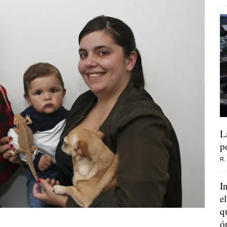
L
p
R.
I
e
q
ó