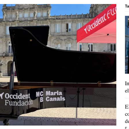
T
I
e
E
c
d
E.