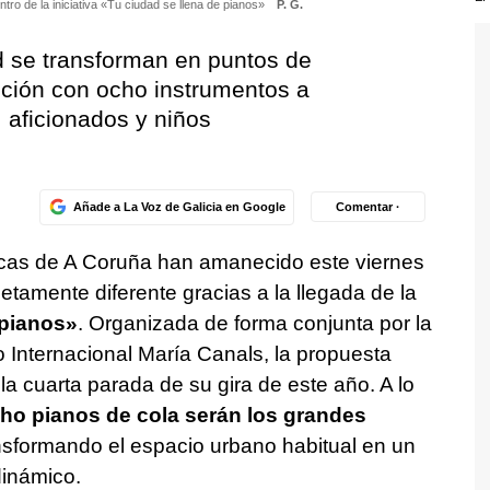
tro de la iniciativa «Tu ciudad se llena de pianos»
P. G.
d se transforman en puntos de
oción con ocho instrumentos a
, aficionados y niños
Añade a La Voz de Galicia en Google
Comentar ·
ricas de A Coruña han amanecido este viernes
amente diferente gracias a la llegada de la
 pianos»
. Organizada de forma conjunta por la
 Internacional María Canals, la propuesta
 la cuarta parada de su gira de este año. A lo
ho pianos de cola serán los grandes
ansformando el espacio urbano habitual en un
dinámico.