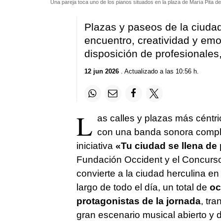
Una pareja toca uno de los pianos situados en la plaza de María Pita den
Plazas y paseos de la ciuda
encuentro, creatividad y em
disposición de profesionales
12 jun 2026
. Actualizado a las 10:56 h.
L
as calles y plazas más cént
con una banda sonora complet
iniciativa
«Tu ciudad se llena de
Fundación Occident y el Concurso
convierte a la ciudad herculina en
largo de todo el día, un total de
oc
protagonistas de la jornada
, tr
gran escenario musical abierto y 