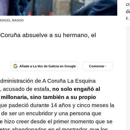
c
d
E.
ANGEL MANSO
A Coruña absuelve a su hermano, el
Añade a La Voz de Galicia en Google
Comentar ·
a administración de A Coruña La Esquina
, acusado de estafa,
no solo engañó al
 millonaria, sino también a su propio
 que padeció durante 14 años y cinco meses la
a de ser un encubridor y una persona que
le hizo creer desde el primer momento que se
etos abandonados en el mostrador, que los