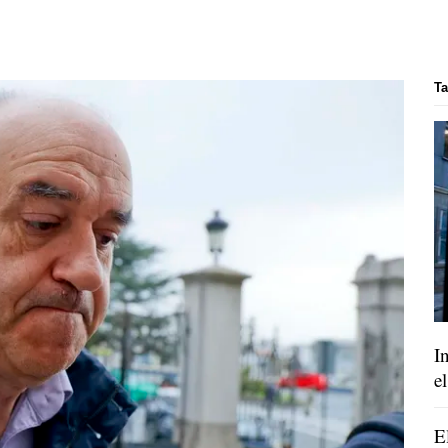
T
I
e
E