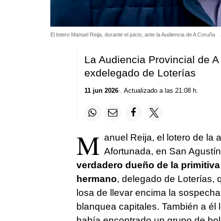
El lotero Manuel Reija, durante el juicio, ante la Audiencia de A Coruña
La Audiencia Provincial de 
exdelegado de Loterías
11 jun 2026
. Actualizado a las 21:08 h.
M
anuel Reija, el lotero de l
Afortunada, en San Agustín
verdadero dueño de la primitiva
hermano
, delegado de Loterías,
losa de llevar encima la sospech
blanquea capitales. También a él 
había encontrado un grupo de bol