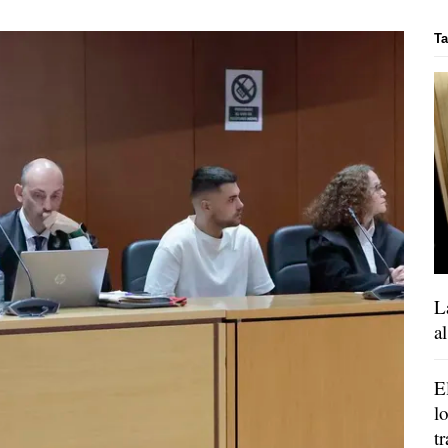
T
L
a
E
l
t