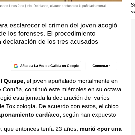
S
asado lunes 2 de junio. De blanco, el autor confeso de la puñalada mortal
MA
ara esclarecer el crimen del joven acogió
 de los forenses. El procedimiento
a declaración de los tres acusados
Añade a La Voz de Galicia en Google
Comentar ·
el Quispe,
el joven apuñalado mortalmente en
 Coruña, continuó este miércoles en su octava
ogió esta jornada la declaración de varios
 de Toxicología. De acuerdo con estos, el chico
taponamiento cardíaco,
según han expuesto
e, que entonces tenía 23 años,
murió «por una