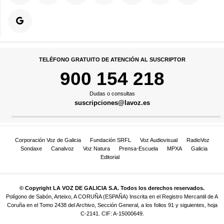
TELÉFONO GRATUITO DE ATENCIÓN AL SUSCRIPTOR
900 154 218
Dudas o consultas
suscripciones@lavoz.es
Corporación Voz de Galicia
Fundación SRFL
Voz Audiovisual
RadioVoz
Sondaxe
Canalvoz
Voz Natura
Prensa-Escuela
MPXA
Galicia
Editorial
© Copyright LA VOZ DE GALICIA S.A. Todos los derechos reservados.
Polígono de Sabón, Arteixo, A CORUÑA (ESPAÑA) Inscrita en el Registro Mercantil de A
Coruña en el Tomo 2438 del Archivo, Sección General, a los folios 91 y siguientes, hoja
C-2141. CIF: A-15000649.