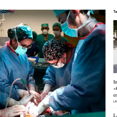
T
I
«
e
LA
L