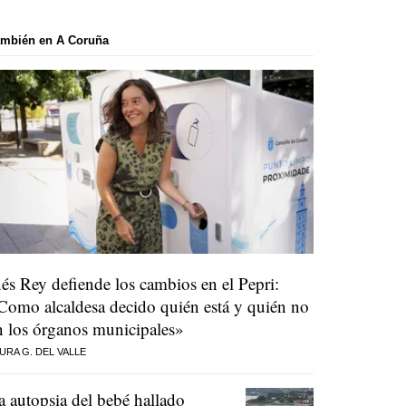
ambién en A Coruña
nés Rey defiende los cambios en el Pepri:
Como alcaldesa decido quién está y quién no
n los órganos municipales»
URA G. DEL VALLE
a autopsia del bebé hallado