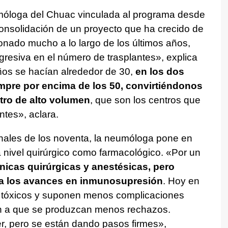
umóloga del Chuac vinculada al programa desde
a consolidación de un proyecto que ha crecido de
nado mucho a lo largo de los últimos años,
esiva en el número de trasplantes», explica
años se hacían alrededor de 30,
en los dos
pre por encima de los 50, convirtiéndonos
tro de alto volumen
, que son los centros que
ntes», aclara.
inales de los noventa, la neumóloga pone en
a nivel quirúrgico como farmacológico. «Por un
nicas quirúrgicas y anestésicas, pero
ta los avances en inmunosupresión
. Hoy en
 tóxicos y suponen menos complicaciones
én a que se produzcan menos rechazos.
r, pero se están dando pasos firmes»,