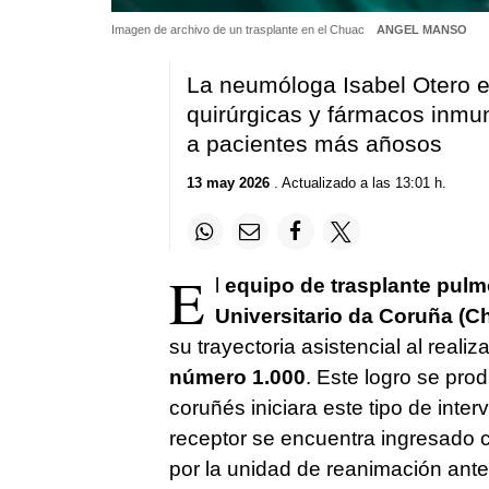
Imagen de archivo de un trasplante en el Chuac
ANGEL MANSO
La neumóloga Isabel Otero e
quirúrgicas y fármacos inmu
a pacientes más añosos
13 may 2026
. Actualizado a las 13:01 h.
E
l
equipo de trasplante pulm
Universitario da Coruña (C
su trayectoria asistencial al reali
número 1.000
. Este logro se pr
coruñés iniciara este tipo de inter
receptor se encuentra ingresado c
por la unidad de reanimación ante