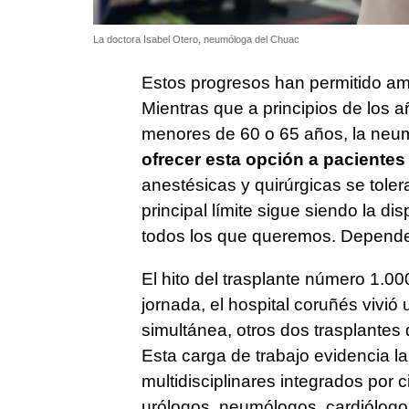
La doctora Isabel Otero, neumóloga del Chuac
Estos progresos han permitido ampl
Mientras que a principios de los 
menores de 60 o 65 años, la ne
ofrecer esta opción a paciente
anestésicas y quirúrgicas se toler
principal límite sigue siendo la d
todos los que queremos. Depende
El hito del trasplante número 1.0
jornada, el hospital coruñés vivió 
simultánea, otros dos trasplantes
Esta carga de trabajo evidencia l
multidisciplinares integrados por 
urólogos, neumólogos, cardiólogos