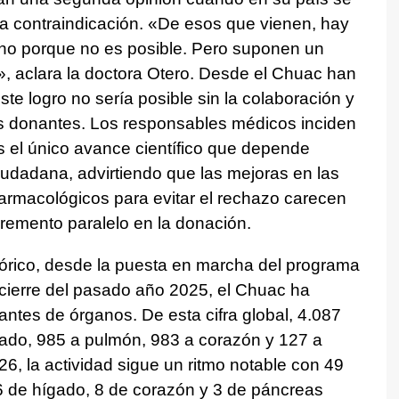
na contraindicación. «De esos que vienen, hay
 no porque no es posible. Pero suponen un
, aclara la doctora Otero. Desde el Chuac han
te logro no sería posible sin la colaboración y
 los donantes. Los responsables médicos inciden
s el único avance científico que depende
udadana, advirtiendo que las mejoras en las
 farmacológicos para evitar el rechazo carecen
ncremento paralelo en la donación.
tórico, desde la puesta en marcha del programa
 cierre del pasado año 2025, el Chuac ha
lantes de órganos. De esta cifra global, 4.087
gado, 985 a pulmón, 983 a corazón y 127 a
6, la actividad sigue un ritmo notable con 49
16 de hígado, 8 de corazón y 3 de páncreas