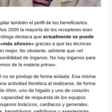
iar también el perfil de los beneficiarios.
años 2000 la mayoría de los receptores eran
umóloga destaca que
actualmente se puede
s «más añosos»
gracias a que las técnicas
an mejor. No obstante, advierte que «el
isponibilidad de órganos. No hay órganos para
mos de la materia prima».
00 no se produjo de forma aislada. Esa misma
una actividad frenética al realizarse, de forma
 de riñón, uno de hígado y uno de corazón.
a capacidad de respuesta de los equipos
cirujanos torácicos, cardíacos y generales,
, hepatólogos, nefrólogos y anestesistas.