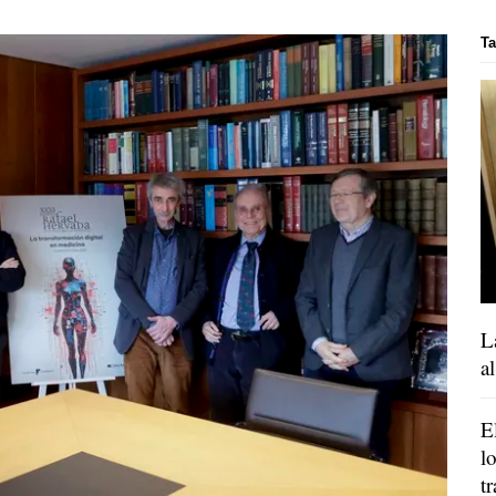
T
L
a
E
l
t