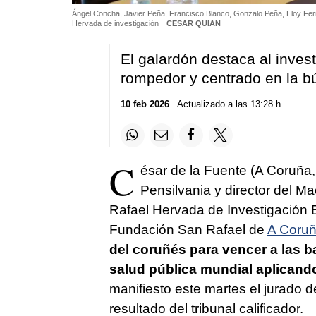
Ángel Concha, Javier Peña, Francisco Blanco, Gonzalo Peña, Eloy Fer
Hervada de investigación
CESAR QUIAN
El galardón destaca al inves
rompedor y centrado en la b
10 feb 2026
. Actualizado a las 13:28 h.
C
ésar de la Fuente (A Coruña,
Pensilvania y director del M
Rafael Hervada de Investigación 
Fundación San Rafael de
A Coru
del coruñés para vencer a las b
salud pública mundial
aplicando 
manifiesto este martes el jurado 
resultado del tribunal calificador.