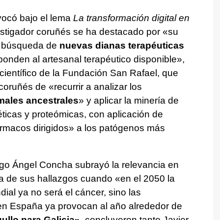
vocó bajo el lema
La transformación digital en
estigador coruñés se ha destacado por «su
la búsqueda de
nuevas dianas terapéuticas
ponden al artesanal terapéutico disponible»,
científico de la Fundación San Rafael, que
coruñés de «recurrir a analizar los
ales ancestrales
» y aplicar la minería de
ticas y proteómicas, con aplicación de
r fármacos dirigidos» a los patógenos más
ogo Ángel Concha subrayó la relevancia en
ica de sus hallazgos cuando «en el 2050 la
ial ya no será el cáncer, sino las
en España ya provocan al año alrededor de
ullo para Galicia»
, concluyeron tanto Javier