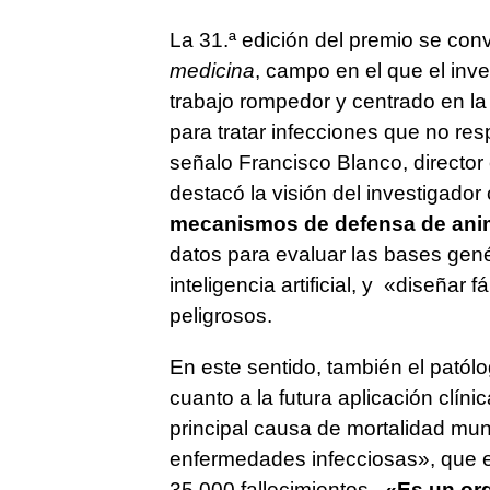
La 31.ª edición del premio se con
medicina
, campo en el que el inv
trabajo rompedor y centrado en 
para tratar infecciones que no res
señalo Francisco Blanco, director 
destacó la visión del investigador 
mecanismos de defensa de anim
datos para evaluar las bases gené
inteligencia artificial, y «diseña
peligrosos.
En este sentido, también el patól
cuanto a la futura aplicación clín
principal causa de mortalidad mund
enfermedades infecciosas», que 
35.000 fallecimientos.
«Es un org