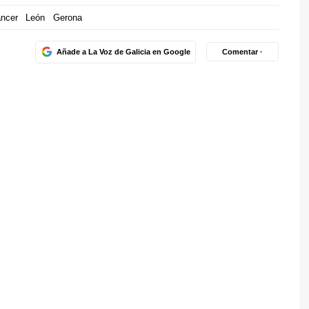
ncer
León
Gerona
Añade a La Voz de Galicia en Google
Comentar ·