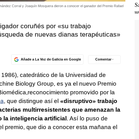
S
nández Corral y Joaquín Mosquera dieron a conocer el ganador del Premio Rafael
MA
tigador coruñés por «su trabajo
úsqueda de nuevas dianas terapéuticas»
Añade a La Voz de Galicia en Google
Comentar ·
 1986), catedrático de la Universidad de
achine Biology Group, es ya el nuevo Premio
Biomédica,reconocimiento promovido por la
ña
, que distingue así el
«disruptivo» trabajo
acterias multirresistentes que amenazan la
la inteligencia artificial
. Así lo puso de
del premio, que dio a conocer esta mañana el