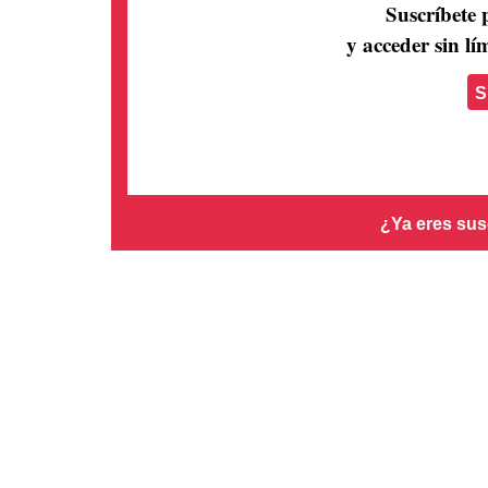
Suscríbete 
y acceder sin lím
S
¿Ya eres sus