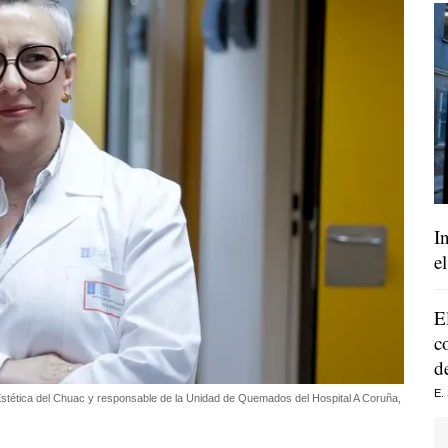
I
e
E
c
d
E.
 y Estética del Chuac y responsable de la Unidad de Quemados del Hospital A Coruña,