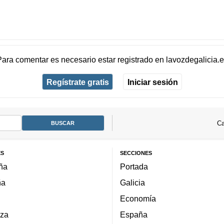
Para comentar es necesario
estar registrado
en
lavozdegalicia.
Regístrate gratis
Iniciar sesión
Ca
ES
SECCIONES
ña
Portada
ña
Galicia
Economía
za
España