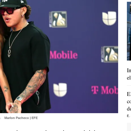
I
e
E
c
d
E.
o.
Marlon Pacheco | EFE