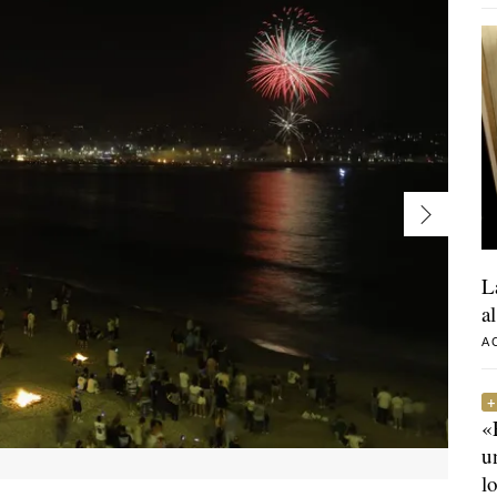
L
a
A
«
u
l