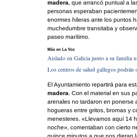
madera
, que arrancó puntual a l
personas esperaban pacientement
enormes hileras ante los puntos ha
muchedumbre transitaba y observa
paseo marítimo.
Más en La Voz
Aislado en Galicia junto a su familia u
Los centros de salud gallegos podrán o
El Ayuntamiento repartirá para e
madera
. Con el material en sus p
arenales no tardaron en ponerse a
hogueras entre gritos, bromas y 
menesteres. «Llevamos aquí 14 h
noche», comentaban con cierto ne
quince minutos a que nos dieran 