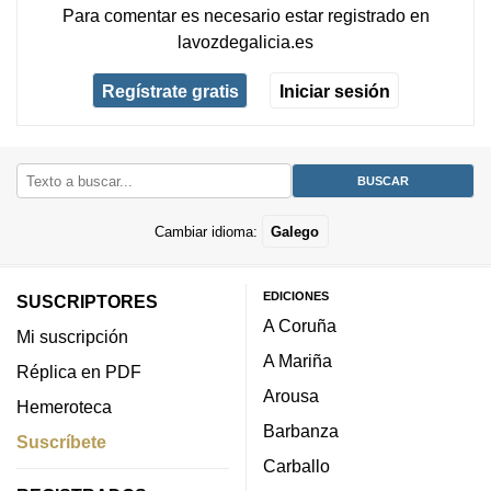
Para comentar es necesario
estar registrado
en
lavozdegalicia.es
Regístrate gratis
Iniciar sesión
Cambiar idioma:
Galego
EDICIONES
SUSCRIPTORES
A Coruña
Mi suscripción
A Mariña
Réplica en PDF
Arousa
Hemeroteca
Barbanza
Suscríbete
Carballo