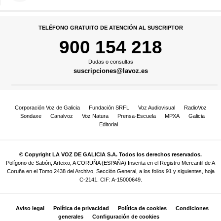
TELÉFONO GRATUITO DE ATENCIÓN AL SUSCRIPTOR
900 154 218
Dudas o consultas
suscripciones@lavoz.es
Corporación Voz de Galicia
Fundación SRFL
Voz Audiovisual
RadioVoz
Sondaxe
Canalvoz
Voz Natura
Prensa-Escuela
MPXA
Galicia
Editorial
© Copyright LA VOZ DE GALICIA S.A. Todos los derechos reservados.
Polígono de Sabón, Arteixo, A CORUÑA (ESPAÑA) Inscrita en el Registro Mercantil de A
Coruña en el Tomo 2438 del Archivo, Sección General, a los folios 91 y siguientes, hoja
C-2141. CIF: A-15000649.
Aviso legal
Política de privacidad
Política de cookies
Condiciones
generales
Configuración de cookies