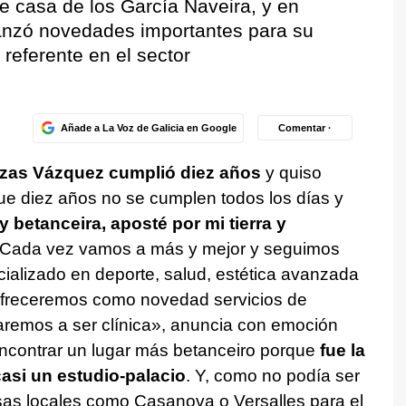
e casa de los García Naveira, y en
anzó novedades importantes para su
referente en el sector
Añade a La Voz de Galicia en Google
Comentar ·
tizas Vázquez cumplió diez años
y quiso
que diez años no se cumplen todos los días y
y betanceira, aposté por mi tierra y
 Cada vez vamos a más y mejor y seguimos
ializado en deporte, salud, estética avanzada
ofreceremos como novedad servicios de
aremos a ser clínica», anuncia con emoción
 encontrar un lugar más betanceiro porque
fue la
casi un estudio-palacio
. Y, como no podía ser
as locales como Casanova o Versalles para el