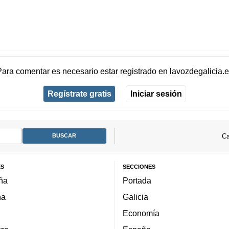
Para comentar es necesario
estar registrado
en
lavozdegalicia.
Regístrate gratis
Iniciar sesión
Ca
ES
SECCIONES
ña
Portada
ña
Galicia
Economía