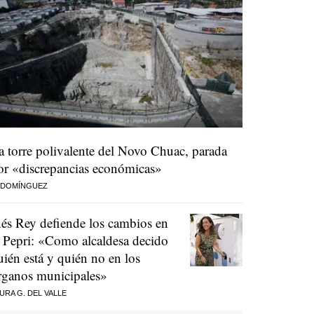
a torre polivalente del Novo Chuac, parada
or «discrepancias económicas»
 DOMÍNGUEZ
nés Rey defiende los cambios en
l Pepri: «Como alcaldesa decido
uién está y quién no en los
rganos municipales»
URA G. DEL VALLE