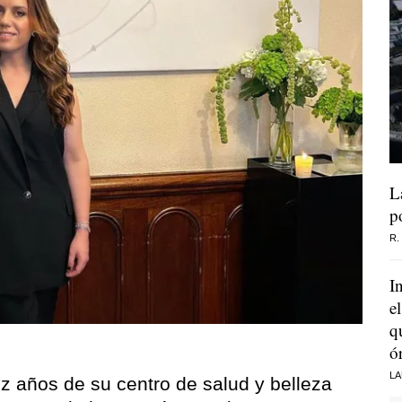
L
p
R.
I
e
q
ó
LA
ez años de su centro de salud y belleza