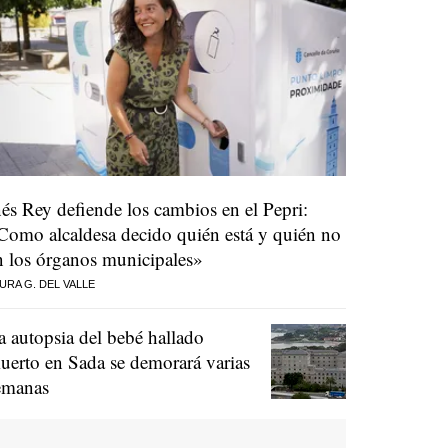
nés Rey defiende los cambios en el Pepri:
Como alcaldesa decido quién está y quién no
n los órganos municipales»
URA G. DEL VALLE
a autopsia del bebé hallado
uerto en Sada se demorará varias
emanas