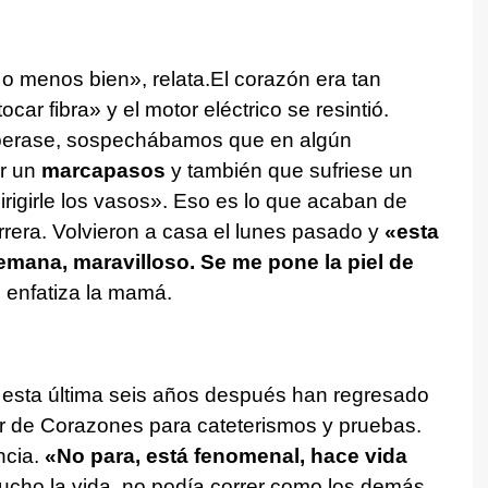
o menos bien», relata.El corazón era tan
car fibra» y el motor eléctrico se resintió.
erase, sospechábamos que en algún
er un
marcapasos
y también que sufriese un
irigirle los vasos». Eso es lo que acaban de
rera. Volvieron a casa el lunes pasado y
«esta
emana, maravilloso. Se me pone la piel de
, enfatiza la mamá.
y esta última seis años después han regresado
ar de Corazones para cateterismos y pruebas.
ncia.
«No para, está fenomenal, hace vida
ucho la vida, no podía correr como los demás,