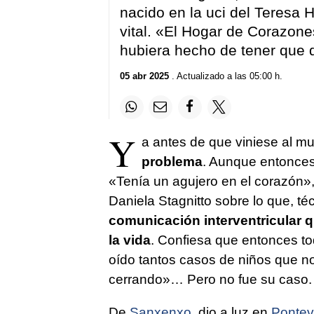
nacido en la uci del Teresa 
vital. «El Hogar de Corazon
hubiera hecho de tener que 
05 abr 2025
. Actualizado a las 05:00 h.
Y
a antes de que viniese al m
problema
. Aunque entonces,
«Tenía un agujero en el corazón»
Daniela Stagnitto sobre lo que, t
comunicación interventricular q
la vida
. Confiesa que entonces to
oído tantos casos de niños que no
cerrando»… Pero no fue su caso.
De
Sanxenxo
, dio a luz en
Pontev