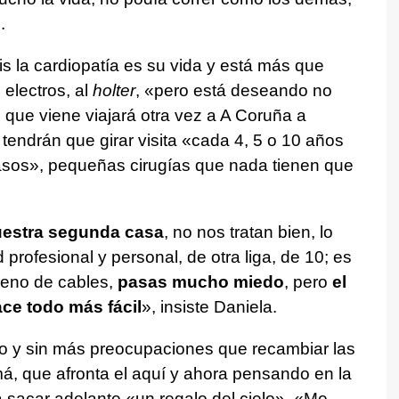
.
is la cardiopatía es su vida y está más que
 electros, al
holter
, «pero está deseando no
 que viene viajará otra vez a A Coruña a
 tendrán que girar visita «cada 4, 5 o 10 años
pasos», pequeñas cirugías que nada tienen que
nuestra segunda casa
, no nos tratan bien, lo
d profesional y personal, de otra liga, de 10; es
lleno de cables,
pasas mucho miedo
, pero
el
ce todo más fácil
», insiste Daniela.
ho y sin más preocupaciones que recambiar las
má, que afronta el aquí y ahora pensando en la
 sacar adelante «un regalo del cielo». «Me