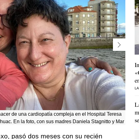
I
«
e
LA
L
m
nacer de una cardiopatía compleja en el Hospital Teresa
s
huac. En la foto, con sus madres Daniela Stagnitto y Mar
nxo, pasó dos meses con su recién