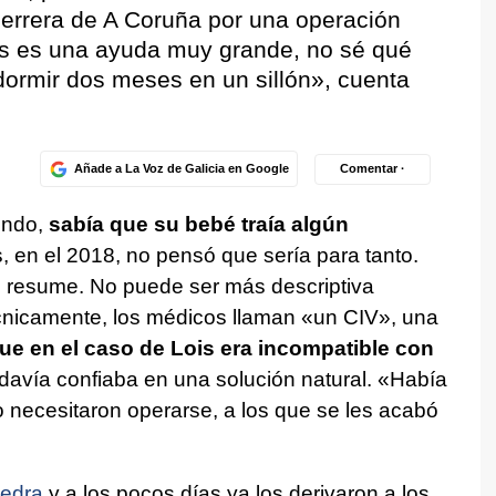
Herrera de A Coruña por una operación
es es una ayuda muy grande, no sé qué
dormir dos meses en un sillón», cuenta
Añade a La Voz de Galicia en Google
Comentar ·
undo,
sabía que su bebé traía algún
 en el 2018, no pensó que sería para tanto.
, resume. No puede ser más descriptiva
écnicamente, los médicos llaman «un CIV», una
ue en el caso de Lois era incompatible con
davía confiaba en una solución natural. «Había
 necesitaron operarse, a los que se les acabó
edra
y a los pocos días ya los derivaron a los