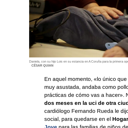
Daniela, con su hijo Lois en su estancia en A Coruña para la primera op
CÉSAR QUIAN
En aquel momento, «lo único que 
muy asustada, andaba como pollo 
prácticas de cómo vas a hacer». 
dos meses en la uci de otra ciu
cardiólogo Fernando Rueda le dij
social, para quedarse en el
Hogar
Jove
para las familias de niños d