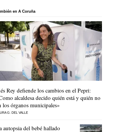
ambién en A Coruña
nés Rey defiende los cambios en el Pepri:
Como alcaldesa decido quién está y quién no
n los órganos municipales»
URA G. DEL VALLE
a autopsia del bebé hallado