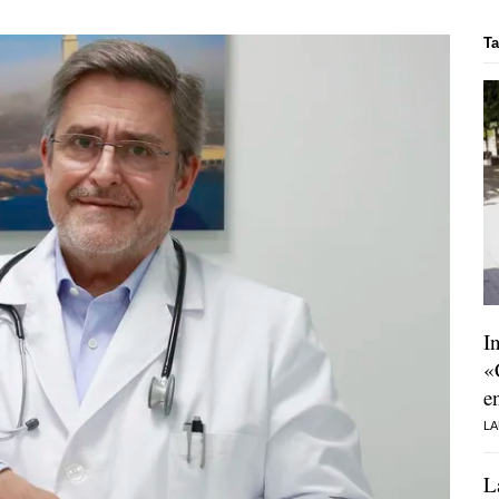
T
I
«
e
LA
L