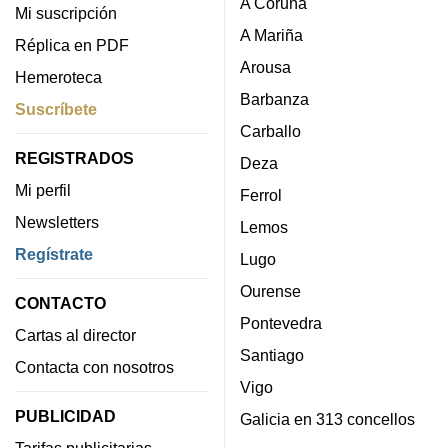
A Coruña
Mi suscripción
A Mariña
Réplica en PDF
Arousa
Hemeroteca
Barbanza
Suscríbete
Carballo
REGISTRADOS
Deza
Mi perfil
Ferrol
Newsletters
Lemos
Regístrate
Lugo
Ourense
CONTACTO
Pontevedra
Cartas al director
Santiago
Contacta con nosotros
Vigo
PUBLICIDAD
Galicia en 313 concellos