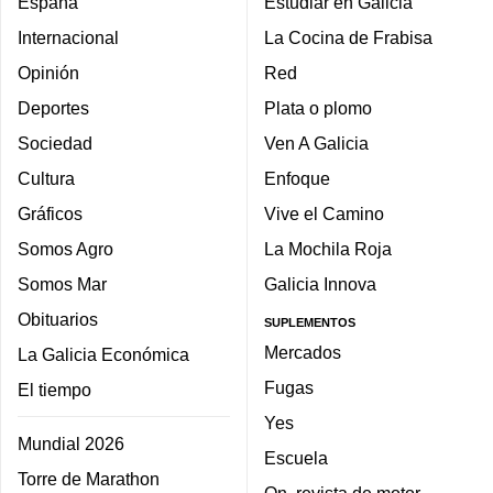
España
Estudiar en Galicia
Internacional
La Cocina de Frabisa
Opinión
Red
Deportes
Plata o plomo
Sociedad
Ven A Galicia
Cultura
Enfoque
Gráficos
Vive el Camino
Somos Agro
La Mochila Roja
Somos Mar
Galicia Innova
Obituarios
SUPLEMENTOS
Mercados
La Galicia Económica
Fugas
El tiempo
Yes
Mundial 2026
Escuela
Torre de Marathon
On, revista de motor