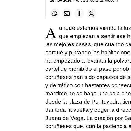
28 nov 2024
. Actualizado a las 05:00 h.
A
unque estemos viendo la luz 
que empiezan a sentir ese h
las mejores casas, que cuando ca
parqué y pintando las habitacion
ha empezado a levantar la polvar
cartel de prohibido el paso por o
coruñeses han sido capaces de so
y de tráfico con bastantes conse
marítimo no se haga una cola eno
desde la plaza de Pontevedra tien
dar toda la vuelta y coger la dire
Juana de Vega. La oración por S
coruñeses que, con la paciencia a