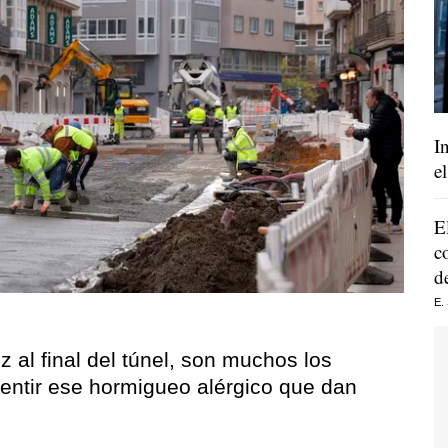
I
e
E
c
d
E.
 al final del túnel, son muchos los
ntir ese hormigueo alérgico que dan