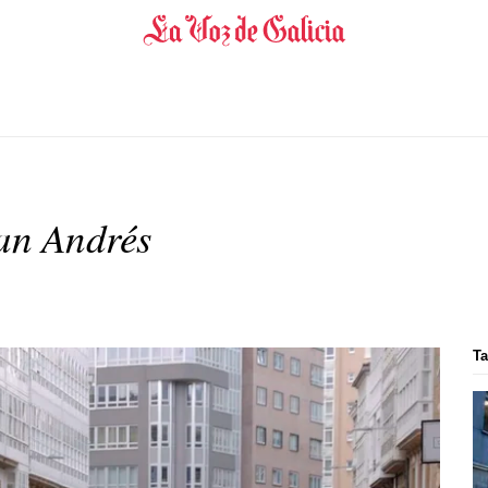
an Andrés
T