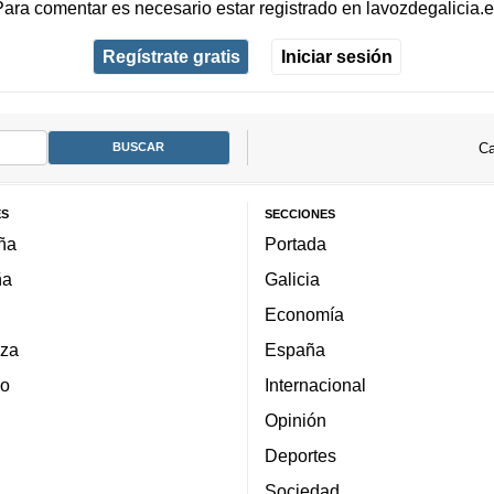
Para comentar es necesario
estar registrado
en
lavozdegalicia.
Regístrate gratis
Iniciar sesión
Ca
ES
SECCIONES
ña
Portada
ña
Galicia
Economía
za
España
lo
Internacional
Opinión
Deportes
Sociedad