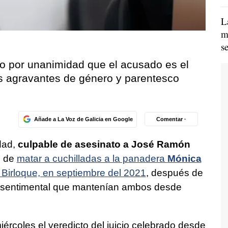
L
m
s
do por unanimidad que el acusado es el
as agravantes de género y parentesco
Añade a La Voz de Galicia en Google
Comentar ·
dad,
culpable de asesinato a José Ramón
o de
matar a cuchilladas a la panadera
Mónica
 Birloque, en septiembre del 2021
, después de
ión sentimental que mantenían ambos desde
iércoles el veredicto del juicio celebrado desde