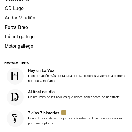
CD Lugo
Andar Miudiño
Forza Breo
Fútbol gallego
Motor gallego
NEWSLETTERS
Hoy en La Voz
La información más destacada del día, de lunes a viernes a primera
hora de la mañana
Al final del día
Un resumen de las noticias que debes saber antes de acostarte
7 días 7 historias
Una selección de los mejores contenidos de la semana, exclusiva
para suscriptores