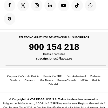
TELÉFONO GRATUITO DE ATENCIÓN AL SUSCRIPTOR
900 154 218
Dudas o consultas
suscripciones@lavoz.es
Corporación Voz de Galicia
Fundación SRFL
Voz Audiovisual
RadioVoz
Sondaxe
Canalvoz
Voz Natura
Prensa-Escuela
MPXA
Galicia
Editorial
© Copyright LA VOZ DE GALICIA S.A. Todos los derechos reservados.
Polígono de Sabón, Arteixo, A CORUÑA (ESPAÑA) Inscrita en el Registro Mercantil de A
Coruña en el Tomo 2438 del Archivo, Sección General, a los folios 91 y siguientes, hoja