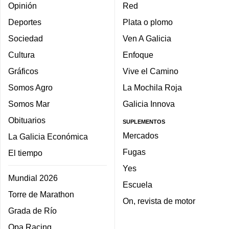
Opinión
Red
Deportes
Plata o plomo
Sociedad
Ven A Galicia
Cultura
Enfoque
Gráficos
Vive el Camino
Somos Agro
La Mochila Roja
Somos Mar
Galicia Innova
Obituarios
SUPLEMENTOS
Mercados
La Galicia Económica
Fugas
El tiempo
Yes
Mundial 2026
Escuela
Torre de Marathon
On, revista de motor
Grada de Río
Opa Racing