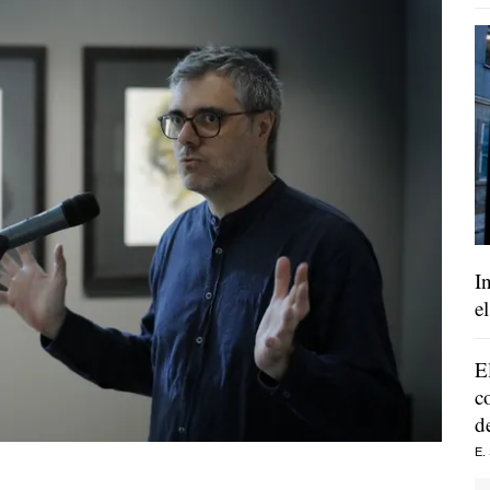
I
e
E
c
d
E.