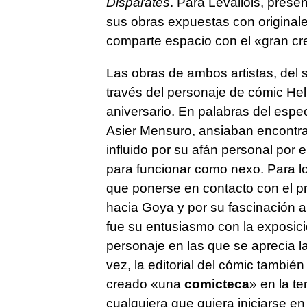
Disparates
. Para Levallois, prese
sus obras expuestas con origina
comparte espacio con el «gran cr
Las obras de ambos artistas, del 
través del personaje de cómic Hel
aniversario. En palabras del espec
Asier Mensuro, ansiaban encontra
influido por su afán personal por 
para funcionar como nexo. Para log
que ponerse en contacto con el p
hacia Goya y por su fascinación al
fue su entusiasmo con la exposici
personaje en las que se aprecia la
vez, la editorial del cómic tambi
creado «una
comicteca
» en la te
cualquiera que quiera iniciarse en