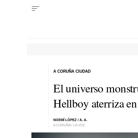
A CORUÑA CIUDAD
El universo monst
Hellboy aterriza e
NOEMÍ LÓPEZ / A. A.
A CORUÑA / LA VOZ