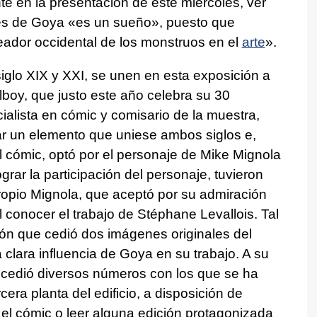
nte en la presentación de este miércoles, ver
les de Goya «es un sueño», puesto que
eador occidental de los monstruos en el
arte
».
siglo XIX y XXI, se unen en esta exposición a
lboy, que justo este año celebra su 30
ialista en cómic y comisario de la muestra,
r un elemento que uniese ambos siglos e,
el cómic, optó por el personaje de Mike Mignola
rar la participación del personaje, tuvieron
ropio Mignola, que aceptó por su admiración
 conocer el trabajo de Stéphane Levallois. Tal
ón que cedió dos imágenes originales del
 clara influencia de Goya en su trabajo. A su
én cedió diversos números con los que se ha
rcera planta del edificio, a disposición de
 el cómic o leer alguna edición protagonizada