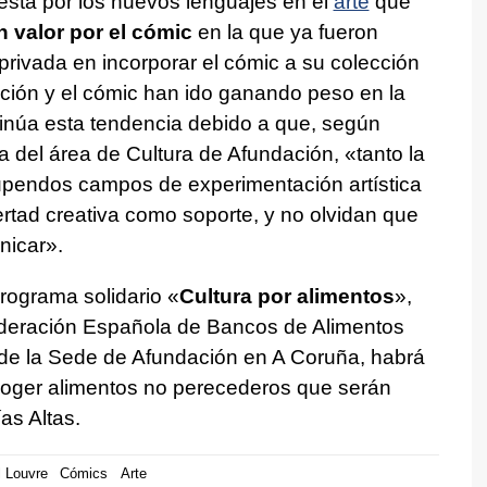
esta por los nuevos lenguajes en el
arte
que
n valor por el cómic
en la que ya fueron
 privada en incorporar el cómic a su colección
ración y el cómic han ido ganando peso en la
tinúa esta tendencia debido a que, según
 del área de Cultura de Afundación, «tanto la
tupendos campos de experimentación artística
ertad creativa como soporte, y no olvidan que
nicar».
rograma solidario «
Cultura por alimentos
»,
ederación Española de Bancos de Alimentos
 de la Sede de Afundación en A Coruña, habrá
coger alimentos no perecederos que serán
as Altas.
 Louvre
Cómics
Arte