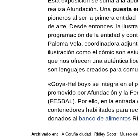
Esta exposición se suma a la apu
realiza Afundación. Una
puesta e
pioneros al ser la primera entidad
de arte. Desde entonces, la ilust
programación de la entidad y con
Paloma Vela, coordinadora adjunta
ilustración como el cómic son es
que nos ofrecen una auténtica lib
son lenguajes creados para comu
«Goya-Hellboy» se integra en el p
promovido por Afundación y la F
(FESBAL). Por ello, en la entrada
contenedores habilitados para re
donados al
banco de alimentos
Rí
Archivado en:
A Coruña ciudad
Ridley Scott
Museo del