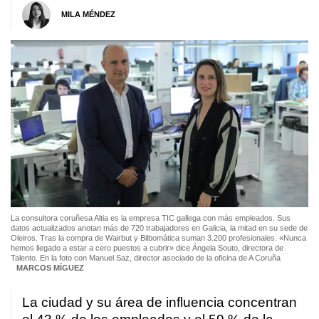
MILA MÉNDEZ
La consultora coruñesa Altia es la empresa TIC gallega con más empleados. Sus
datos actualizados anotan más de 720 trabajadores en Galicia, la mitad en su sede de
Oleiros. Tras la compra de Wairbut y Bilbomática suman 3.200 profesionales. «Nunca
hemos llegado a estar a cero puestos a cubrir» dice Ángela Souto, directora de
Talento. En la foto con Manuel Saz, director asociado de la oficina de A Coruña
MARCOS MÍGUEZ
La ciudad y su área de influencia concentran