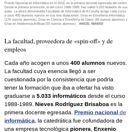
Premio Nacional de Informática en el 2019, es la primera docente egresada del centro.
Desde la primera promoción, la del curso 1988-1989, han salido 5.033 titulados de sus
aulas. La ahora denominada Facultade de Informática de A Coruña acoge cada curso
a unos 400 alumnos nuevos en sus tres titulaciones: Grao en Enxeñería Informática
(276 nuevos alumnos), Grao en Ciencia e Enxeñería de Datos (66 nuevos alumnos) y
Grao en Intelixencia Artificial (55 nuevos alumnos)
ANGEL MANSO
La facultad, proveedora de «spin-off» y de
empleos
Cada año acogen a unos
400 alumnos
nuevos.
La facultad cuya esencia llegó a ser
cuestionada por la consistencia que podría
tener la formación que iba a ofertar ha visto
graduarse a
5.033 informáticos
desde el curso
1988-1989.
Nieves Rodríguez Brisaboa
es la
primera docente egresada.
Premio nacional
de
informática
, la catedrática fue cofundadora de
una empresa
tecnológica
pionera
,
Enxenio
.