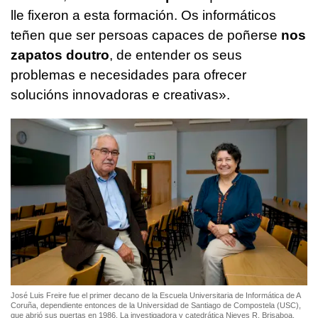
lle fixeron a esta formación. Os informáticos
teñen que ser persoas capaces de poñerse
nos
zapatos doutro
, de entender os seus
problemas e necesidades para ofrecer
solucións innovadoras e creativas».
José Luis Freire fue el primer decano de la Escuela Universitaria de Informática de A
Coruña, dependiente entonces de la Universidad de Santiago de Compostela (USC),
que abrió sus puertas en 1986. La investigadora y catedrática Nieves R. Brisaboa,