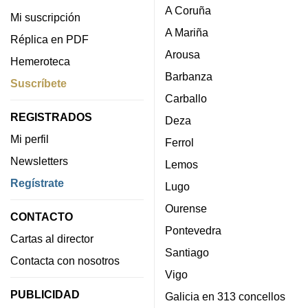
A Coruña
Mi suscripción
A Mariña
Réplica en PDF
Arousa
Hemeroteca
Barbanza
Suscríbete
Carballo
REGISTRADOS
Deza
Mi perfil
Ferrol
Newsletters
Lemos
Regístrate
Lugo
Ourense
CONTACTO
Pontevedra
Cartas al director
Santiago
Contacta con nosotros
Vigo
PUBLICIDAD
Galicia en 313 concellos