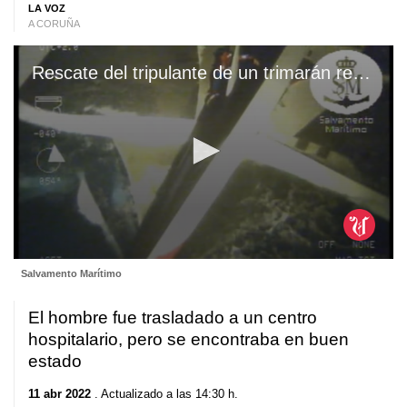
LA VOZ
A CORUÑA
Rescate del tripulante de un trimarán realizado por Salvamento Marítimo
0
Salvamento Marítimo
seconds
of
41
El hombre fue trasladado a un centro
seconds
hospitalario, pero se encontraba en buen
estado
11 abr 2022
. Actualizado a las 14:30 h.