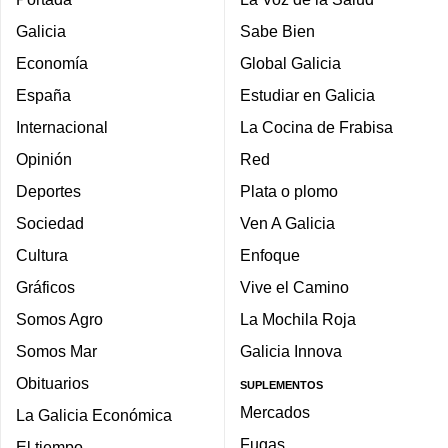
Galicia
Sabe Bien
Economía
Global Galicia
España
Estudiar en Galicia
Internacional
La Cocina de Frabisa
Opinión
Red
Deportes
Plata o plomo
Sociedad
Ven A Galicia
Cultura
Enfoque
Gráficos
Vive el Camino
Somos Agro
La Mochila Roja
Somos Mar
Galicia Innova
Obituarios
SUPLEMENTOS
Mercados
La Galicia Económica
Fugas
El tiempo