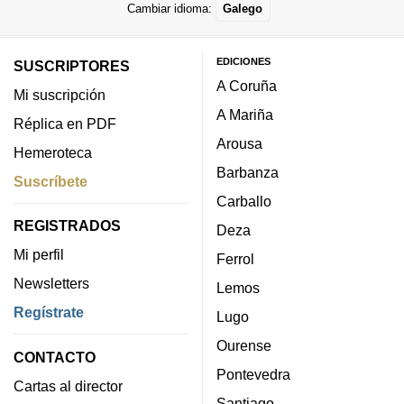
Cambiar idioma:
Galego
EDICIONES
SUSCRIPTORES
A Coruña
Mi suscripción
A Mariña
Réplica en PDF
Arousa
Hemeroteca
Barbanza
Suscríbete
Carballo
REGISTRADOS
Deza
Mi perfil
Ferrol
Newsletters
Lemos
Regístrate
Lugo
Ourense
CONTACTO
Pontevedra
Cartas al director
Santiago