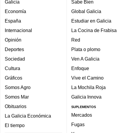
Galicia
Sabe Bien
Economía
Global Galicia
España
Estudiar en Galicia
Internacional
La Cocina de Frabisa
Opinión
Red
Deportes
Plata o plomo
Sociedad
Ven A Galicia
Cultura
Enfoque
Gráficos
Vive el Camino
Somos Agro
La Mochila Roja
Somos Mar
Galicia Innova
Obituarios
SUPLEMENTOS
Mercados
La Galicia Económica
Fugas
El tiempo