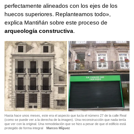
perfectamente alineados con los ejes de los
huecos superiores. Replanteamos todo»,
explica Mantiñán sobre este proceso de
arqueología constructiva
.
Hasta hace unos meses, este era el aspecto que lucía el número 27 de la calle Real
(como se puede ver a la derecha de la imagen). Una reconstrucción que nada tenía
que ver con la original. Una remodelación que se hizo a pesar de que el edificio está
protegido de forma integral
Marcos Míguez