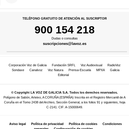
TELÉFONO GRATUITO DE ATENCIÓN AL SUSCRIPTOR
900 154 218
Dudas o consultas
suscripciones@lavoz.es
Corporación Voz de Galicia
Fundación SRFL
Voz Audiovisual
RadioVoz
Sondaxe
Canalvoz
Voz Natura
Prensa-Escuela
MPXA
Galicia
Editorial
© Copyright LA VOZ DE GALICIA S.A. Todos los derechos reservados.
Polígono de Sabón, Arteixo, A CORUÑA (ESPAÑA) Inscrita en el Registro Mercantil de A
Coruña en el Tomo 2438 del Archivo, Sección General, a los folios 91 y siguientes, hoja
C-2141. CIF: A-15000649.
Aviso legal
Política de privacidad
Política de cookies
Condiciones
generales
Configuración de cookies