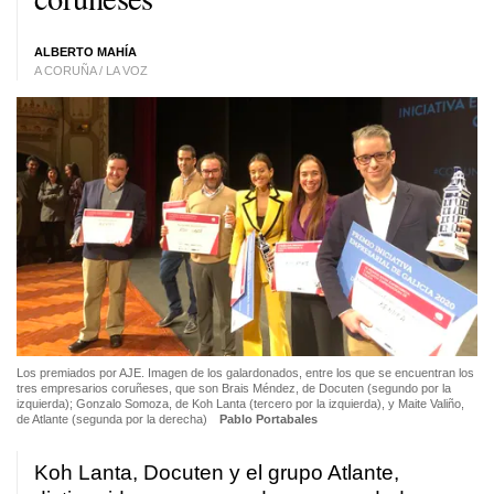
ALBERTO MAHÍA
A CORUÑA / LA VOZ
Los premiados por AJE. Imagen de los galardonados, entre los que se encuentran los
tres empresarios coruñeses, que son Brais Méndez, de Docuten (segundo por la
izquierda); Gonzalo Somoza, de Koh Lanta (tercero por la izquierda), y Maite Valiño,
de Atlante (segunda por la derecha)
Pablo Portabales
Koh Lanta, Docuten y el grupo Atlante,